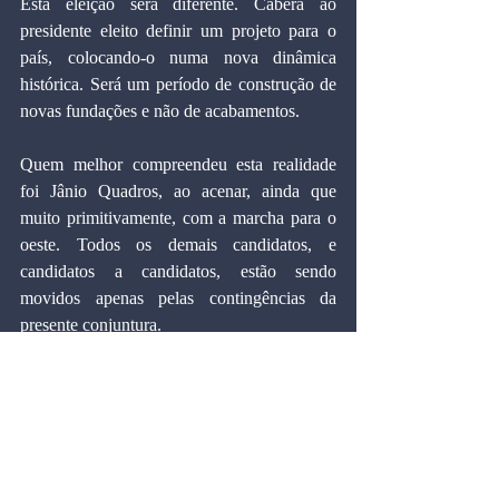
Esta eleição será diferente. Caberá ao 
presidente eleito definir um projeto para o 
país, colocando-o numa nova dinâmica 
histórica. Será um período de construção de 
novas fundações e não de acabamentos.
Quem melhor compreendeu esta realidade 
foi Jânio Quadros, ao acenar, ainda que 
muito primitivamente, com a marcha para o 
oeste. Todos os demais candidatos, e 
candidatos a candidatos, estão sendo 
movidos apenas pelas contingências da 
presente conjuntura.
O país precisa escolher um projeto. Mas 
onde estão as opções? A única que se 
vislumbra com clareza e dramaticidade é a 
Síndrome do Cone Sul, que já ameaça 
contaminar o restante de nosso 