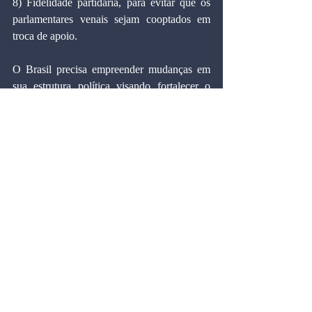
8) Fidelidade partidária, para evitar que os 
parlamentares venais sejam cooptados em 
troca de apoio.
O Brasil precisa empreender mudanças em 
sua estrutura política visando fortalecer o 
sistema democrático e eliminar práticas 
esclerosadas e ilícitas que dilapidam a ética e 
as finanças públicas. É imprescindível 
moralizar a máquina governamental 
brasileira em todos os níveis. Insisto em dizer 
que é preciso remodelar os parâmetros 
comportamentais da classe política do País.
Marcos Cintra é Doutor em Economia pela 
Universidade Harvard (EUA), professor 
titular e vice-presidente da Fundação Getulio 
Vargas.