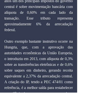
anos um dos principais impostos do governo 
central é sobre movimentação bancária com 
alíquota de 0,60% em cada lado da 
transação. Esse tributo representa 
aproximadamente 6% da arrecadação 
federal. 
Outro exemplo bastante instrutivo ocorre na 
Hungria, que, com a aprovação das 
autoridades econômicas da União Europeia, 
o introduziu em 2013, com alíquota de 0,3% 
sobre as transferências eletrônicas e de 0,6% 
sobre saques em dinheiro, gerando receita 
equivalente a 2,37% da arrecadação central. 
A criação do IP, tendo a PEC 474/01 como 
referência, é a melhor saída para restabelecer 
o equilíbrio do orçamento e serve como base 
para a reforma tributária. Seria um embrião 
para gradualmente ir substituindo outros 