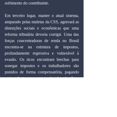
sofrimento do contribuinte.
Em terceiro lugar, manter o atual sistema, 
amparado pelas muletas da CSS, agravará as 
distorções sociais e econômicas que uma 
reforma tributária deveria corrigir. Uma das 
forças concentradoras de renda no Brasil 
encontra-se na estrutura de impostos, 
profundamente regressiva e vulnerável à 
evasão. Os ricos encontram brechas para 
sonegar impostos e os trabalhadores são 
punidos de forma compensatória, pagando 
mais tributos por conta do elevado ônus 
sobre os salários e sobre o consumo. No 
momento em que se busca o fortalecimento 
do mercado interno de massa, nada seria 
mais eficiente do que um modelo tributário 
capaz de fazer os atuais contribuintes 
pagarem menos imposto e os sonegadores 