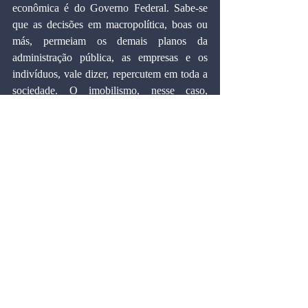
econômica é do Governo Federal. Sabe-se 
que as decisões em macropolítica, boas ou 
más, permeiam os demais planos da 
administração pública, as empresas e os 
indivíduos, vale dizer, repercutem em toda a 
sociedade. O imobilismo, nesse caso, 
também.
Certa está a atual administração ao enfrentar 
o problema do preço da passagem, bem 
como ao adotar outras importantes medidas 
relacionadas com o sistema de transporte 
coletivo, com o mesmo realismo com que as 
tarifas públicas vêm sendo calculadas nas 
demais instâncias governamentais. É uma 
atitude politicamente ingrata, mas própria de 
quem trabalha seriamente. Quaisquer 
colocações que não considerem o aspecto 
macroeconômico do tema são 