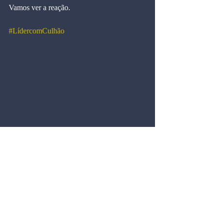
Vamos ver a reação.
#LídercomCulhão
Blog do Marcos Cintra
Comentários