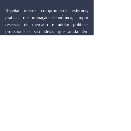
Rejeitar nossos compromissos externos, 
praticar discriminação econômica, impor 
reservas de mercado e adotar políticas 
protecionistas são ideias que ainda têm 
espaço na mente e nas propostas de muitos 
governantes, acadêmicos e burocratas. Essas 
políticas podem gerar benefícios imediatos 
de curto prazo, mas é preciso entender que 
elas também causam perdas significativas de 
competitividade para o país em relação a 
outras regiões do mundo. Estrategicamente, 
colocam o Brasil em uma posição 
competitiva frágil, impedindo que se integre 
plenamente às economias modernas.
Não podemos mais tolerar que continuem 
nos chamando de "América Latrina."