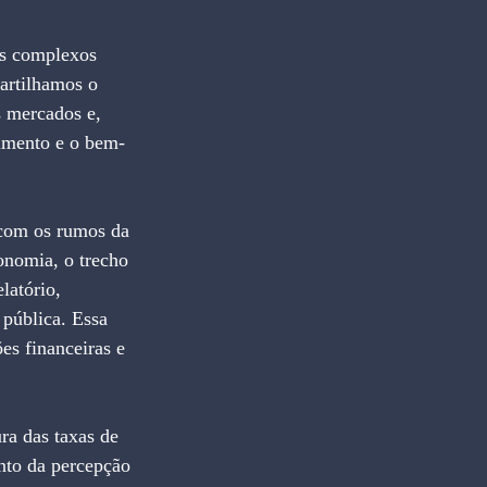
s complexos 
artilhamos o 
s mercados e, 
cimento e o bem-
com os rumos da 
nomia, o trecho 
latório, 
 pública. Essa 
es financeiras e 
ra das taxas de 
nto da percepção 