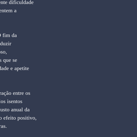
nte dificuldade 
entem a 
 fim da 
duzir 
so, 
s que se 
ade e apetite 
ação entre os 
os isentos 
custo anual da 
efeito positivo, 
ras.