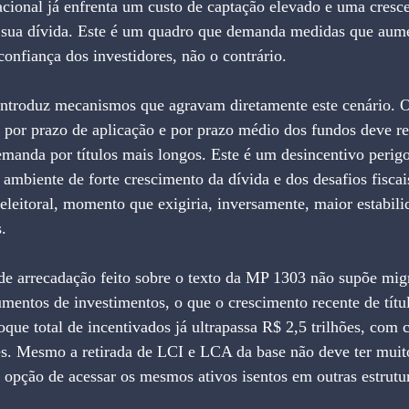
cional já enfrenta um custo de captação elevado e uma cresce
 sua dívida. Este é um quadro que demanda medidas que aum
confiança dos investidores, não o contrário.
ntroduz mecanismos que agravam diretamente este cenário. O
a por prazo de aplicação e por prazo médio dos fundos deve re
emanda por títulos mais longos. Este é um desincentivo perigo
 ambiente de forte crescimento da dívida e dos desafios fiscai
eitoral, momento que exigiria, inversamente, maior estabilid
.
de arrecadação feito sobre o texto da MP 1303 não supõe migr
umentos de investimentos, o que o crescimento recente de títul
oque total de incentivados já ultrapassa R$ 2,5 trilhões, com 
. Mesmo a retirada de LCI e LCA da base não deve ter muito 
a opção de acessar os mesmos ativos isentos em outras estrutu