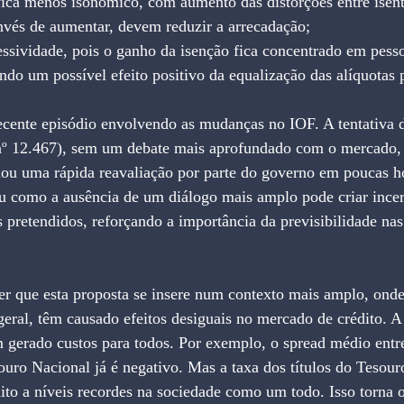
o fica menos isonômico, com aumento das distorções entre isent
 invés de aumentar, devem reduzir a arrecadação;
essividade, pois o ganho da isenção fica concentrado em pesso
o um possível efeito positivo da equalização das alíquotas 
cente episódio envolvendo as mudanças no IOF. A tentativa de
 nº 12.467), sem um debate mais aprofundado com o mercado,
dou uma rápida reavaliação por parte do governo em poucas ho
 como a ausência de um diálogo mais amplo pode criar incerte
s pretendidos, reforçando a importância da previsibilidade nas
er que esta proposta se insere num contexto mais amplo, ond
geral, têm causado efeitos desiguais no mercado de crédito. 
 gerado custos para todos. Por exemplo, o spread médio entr
ouro Nacional já é negativo. Mas a taxa dos títulos do Tesouro
dito a níveis recordes na sociedade como um todo. Isso torna o