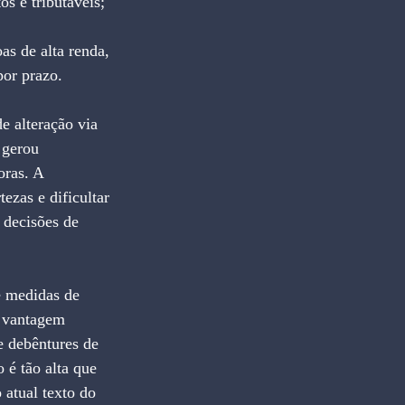
os e tributáveis;
as de alta renda, 
por prazo.
 alteração via 
 gerou 
ras. A 
zas e dificultar 
 decisões de 
e medidas de 
A vantagem 
e debêntures de 
 é tão alta que 
 atual texto do 