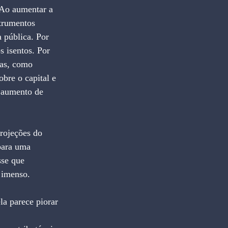
 Ao aumentar a 
strumentos 
a pública. Por 
s isentos. Por 
tas, como 
obre o capital e 
 aumento de 
rojeções do 
para uma 
sse que 
 imenso.
a parece piorar 