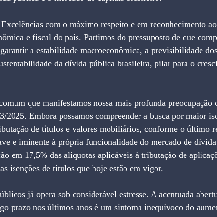
 Excelências com o máximo respeito e em reconhecimento ao
nômica e fiscal do país. Partimos do pressuposto de que comp
 garantir a estabilidade macroeconômica, a previsibilidade do
stentabilidade da dívida pública brasileira, pilar para o cres
o comum que manifestamos nossa mais profunda preocupação 
3/2025. Embora possamos compreender a busca por maior iso
ibutação de títulos e valores mobiliários, conforme o último re
ave e iminente à própria funcionalidade do mercado de dívida
ção em 17,5% das alíquotas aplicáveis à tributação de aplicaçõ
s isenções de títulos que hoje estão em vigor.
úblicos já opera sob considerável estresse. A acentuada abertu
ongo prazo nos últimos anos é um sintoma inequívoco do aume