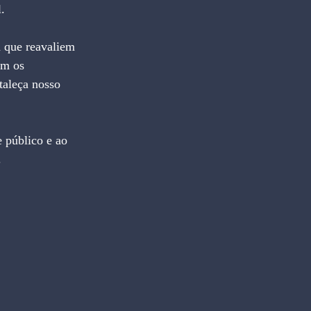
.
a que reavaliem 
om os 
taleça nosso 
 público e ao 
.