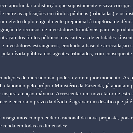
rece aprofundar a distorção que supostamente visava corrigir.
de entre as aplicações em títulos públicos (tributadas) e os in
um efeito duplo e igualmente prejudicial à trajetória de dívid
gração de recursos de investidores tributáveis para os produto
tração dos títulos públicos nas carteiras de entidades já isen
s e investidores estrangeiros, erodindo a base de arrecadação s
pela dívida pública dos agentes tributados, com consequente
 condições de mercado não poderia vir em pior momento. As p
l, elaborado pelo próprio Ministério da Fazenda, já apontam 
ue inspira atenção máxima. Acrescentar um novo fator de estre
ce e encurta o prazo da dívida é agravar um desafio que já é
conseguimos compreender o racional da nova proposta, pois el
de renda em todas as dimensões: