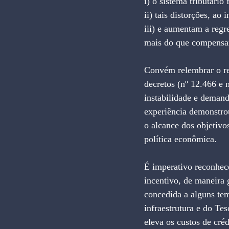
i) o sistema tributári
ii) tais distorções, ao
iii) e aumentam a regr
mais do que compensand
Convém relembrar o re
decretos (nº 12.466 e
instabilidade e deman
experiência demonstrou
o alcance dos objetivo
política econômica.
É imperativo reconhec
incentivo, de maneira 
concedida a alguns tem
infraestrutura e do Tes
eleva os custos de cré