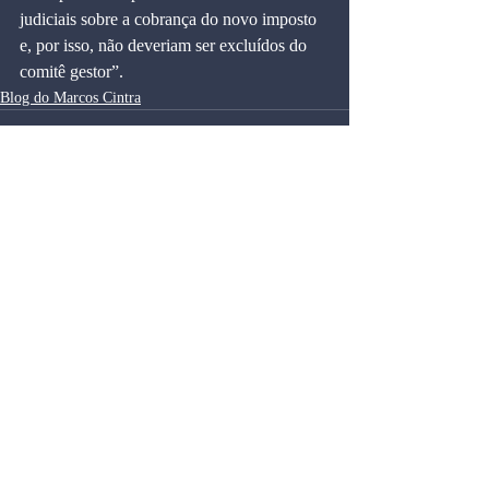
judiciais sobre a cobrança do novo imposto 
e, por isso, não deveriam ser excluídos do 
comitê gestor”.
Blog do Marcos Cintra
Comentários
Escreva um comentário
Blog do Marcos Cintra
Artigos