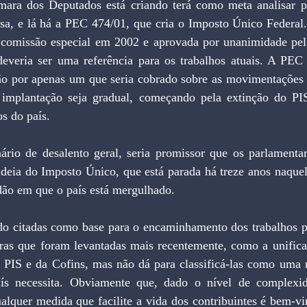
ra dos Deputados está criando terá como meta analisar pr
sa, e lá há a PEC 474/01, que cria o Imposto Único Federal. 
 comissão especial em 2002 e aprovada por unanimidade pe
deveria ser uma referência para os trabalhos atuais. A PEC p
ião por apenas um que seria cobrado sobre as movimentações f
implantação seja gradual, começando pela extinção do PIS
s do país.
rio de desalento geral, seria promissor que os parlamentar
 ideia do Imposto Único, que está parada há treze anos naque
dão em que o país está mergulhado.
o citadas como base para o encaminhamento dos trabalhos p
oras que foram levantadas mais recentemente, como a unificaç
PIS e da Cofins, mas não dá para classificá-las como uma re
s necessita. Obviamente que, dado o nível de complexida
qualquer medida que facilite a vida dos contribuintes é bem-vi