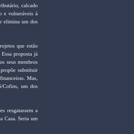
butário, calcado 
o e vulneráveis à 
e elimina um dos 
ojetos que estão 
Essa proposta já 
los seus membros 
ropõe substituir 
inanceiras. Mas, 
/Cofins, um dos 
es resgatassem a 
la Casa. Seria um 