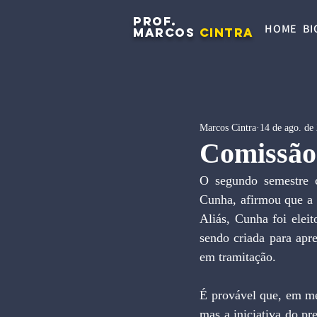
PROF.
HOME
BI
MARCOS
CINTRA
Marcos Cintra
14 de ago. de
Comissão
O segundo semestre 
Cunha, afirmou que a d
Aliás, Cunha foi elei
sendo criada para apre
em tramitação.
É provável que, em mei
mas a iniciativa do p