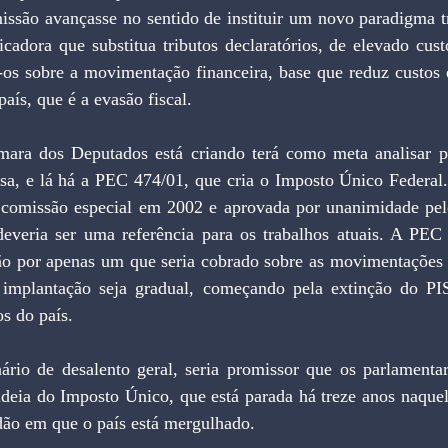
ssão avançasse no sentido de instituir um novo paradigma tri
icadora que substitua tributos declaratórios, de elevado cust
-os sobre a movimentação financeira, base que reduz custos 
aís, que é a evasão fiscal.
ra dos Deputados está criando terá como meta analisar pr
sa, e lá há a PEC 474/01, que cria o Imposto Único Federal. 
 comissão especial em 2002 e aprovada por unanimidade pe
deveria ser uma referência para os trabalhos atuais. A PEC p
ião por apenas um que seria cobrado sobre as movimentações f
implantação seja gradual, começando pela extinção do PIS
s do país.
rio de desalento geral, seria promissor que os parlamentar
 ideia do Imposto Único, que está parada há treze anos naque
dão em que o país está mergulhado.