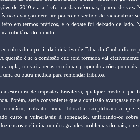
eições de 2010 era a "reforma das reformas," parou de vez. N
aís não avançou nem um pouco no sentido de racionalizar seu
 feito em termos práticos, e o debate foi deixado de lado. 
tura tributária do mundo.
er colocado a partir da iniciativa de Eduardo Cunha diz resp
. A questão é se a comissão que será formada vai efetivamente
a ampla, ou vai apenas continuar propondo ações pontuais. 
 a uma ou outra medida para remendar tributos.
a estrutura de impostos brasileira, qualquer medida que fac
nda. Porém, seria conveniente que a comissão avançasse no sen
ibutário, calcado numa filosofia simplificadora que sub
vado custo e vulneráveis à sonegação, unificando-os sobr
eduz custos e elimina um dos grandes problemas do país, que é