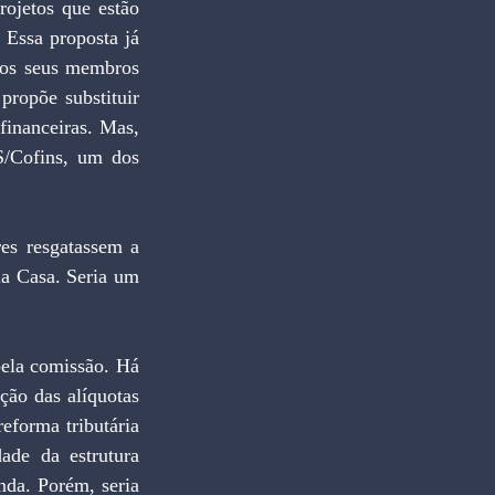
ojetos que estão 
Essa proposta já 
los seus membros 
ropõe substituir 
inanceiras. Mas, 
/Cofins, um dos 
es resgatassem a 
la Casa. Seria um 
ela comissão. Há 
ão das alíquotas 
forma tributária 
de da estrutura 
nda. Porém, seria 