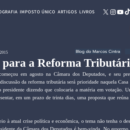
OGRAFIA
IMPOSTO ÚNICO
ARTIGOS
LIVROS
Blog do Marcos Cintra
 2015
 para a Reforma Tributár
começou em agosto na Câmara dos Deputados, e seu presi
iscussão da reforma tributária será prioridade naquela Casa a
to presidente dizendo que colocaria a matéria em votação. U
sentar, em um prazo de trinta dias, uma proposta que reúna d
o à atual crise política e econômica, o tema não tenha o des
residente da Câmara dos Deputados é bem-vinda. No governo 