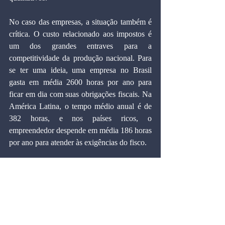
No caso das empresas, a situação também é 
crítica. O custo relacionado aos impostos é 
um dos grandes entraves para a 
competitividade da produção nacional. Para 
se ter uma ideia, uma empresa no Brasil 
gasta em média 2600 horas por ano para 
ficar em dia com suas obrigações fiscais. Na 
América Latina, o tempo médio anual é de 
382 horas, e nos países ricos, o 
empreendedor despende em média 186 horas 
por ano para atender às exigências do fisco.
O posicionamento do PRB em relação ao 
Imposto Único será fundamental para dar 
suporte ao movimento que vem sendo 
estruturado por um grupo de empresários, 
sindicalistas, acadêmicos e contribuintes em 