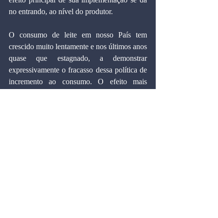
no entrando, ao nível do produtor.
O consumo de leite em nosso País tem 
crescido muito lentamente e nos últimos anos 
quase que estagnado, a demonstrar 
expressivamente o fracasso dessa política de 
incremento ao consumo. O efeito mais 
marcante do controle dos preços do leite vem 
recaindo sobre o produtor que se vê 
desestimulado a aumentar suas atividades. E 
o produtor que subsidia, de fato o 
consumidor.
Afigura-se, claramente, a implementação de 
uma política de impacto ao produtor, quando 
realmente se deseja interferir num outro nível 
de atuação ou seja, ao nível do consumidor 
urbano. Obviamente existem alternativas de 