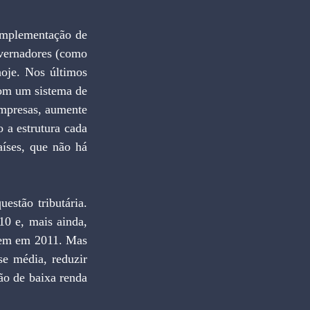
implementação de 
vernadores (como 
hoje. Nos últimos 
om um sistema de 
mpresas, aumente 
 a estrutura cada 
ses, que não há 
stão tributária. 
0 e, mais ainda, 
rem em 2011. Mas 
se média, reduzir 
ão de baixa renda 