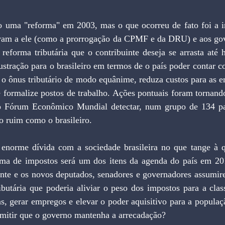
to uma "reforma" em 2003, mas o que ocorreu de fato foi a 
vam a ele (como a prorrogação da CPMF e da DRU) e aos go
 reforma tributária que o contribuinte deseja se arrasta até 
stração para o brasileiro em termos de o país poder contar c
 o ônus tributário de modo equânime, reduza custos para as e
 formalize postos de trabalho. Ações pontuais foram tornando
 o Fórum Econômico Mundial detectar, num grupo de 134 paí
o ruim como o brasileiro.
enorme dívida com a sociedade brasileira no que tange à que
a de impostos será um dos itens da agenda do país em 201
nte e os novos deputados, senadores e governadores assumi
ibutária que poderia aliviar o peso dos impostos para a clas
s, gerar empregos e elevar o poder aquisitivo para a populaç
itir que o governo mantenha a arrecadação?