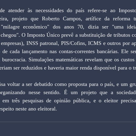
de atender às necessidades do país refere-se ao Impost
ira, projeto que Roberto Campos, artífice da reforma tri
 "milagre econômico" dos anos 70, dizia ser "uma ideia
 chegou". O Imposto Único prevê a substituição de tributos c
e empresas), INSS patronal, PIS/Cofins, ICMS e outros por a
o de cada lançamento nas contas-correntes bancárias. Ele ser
burocracia. Simulações matemáticas revelam que os custos 
eriam ser reduzidos e haveria maior renda disponível para o t
sa voltar a ser debatido como proposta para o país, e um gru
organizando nesse sentido. É um projeto que a sociedad
em três pesquisas de opinião pública, e o eleitor precis
speito neste ano eleitoral.