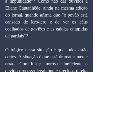
a impunidade"? Como não dar ouvidos a 
Eliane Cantanhêde, ainda na mesma edição 
do jornal, quando afirma que "o povão está 
cansado de lero-lero e de ver os céus 
coalhados de gaviões e as gaiolas entupidas 
de pardais"?
O trágico nessa situação é que todos estão 
certos. A situação é que está dramaticamente 
errada. Com Justiça morosa e ineficiente, o 
devido processo legal, que é precioso direito 
dos cidadãos, acaba se transformando em 
privilégio dos malfeitores.
Se a Justiça fosse mais rápida e mais eficaz, 
certamente essa ânsia por punições 
midiáticas exemplares seria saciada pela 
certeza das condenações tempestivas, e a 
crise entre magistrados e opinião pública não 