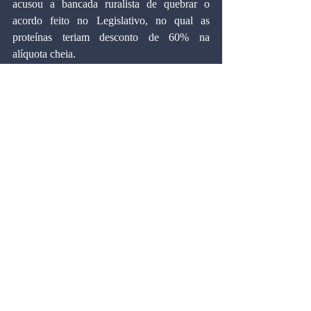
acusou a bancada ruralista de quebrar o 
acordo feito no Legislativo, no qual as 
proteínas teriam desconto de 60% na 
alíquota cheia.
Lideranças da Câmara, como esperado, não 
gostaram de saber que o Senado pretende 
levar todo o semestre para apreciar o texto. 
Em tese, a preocupação dos deputados é que 
os senadores cedam ao lobby de setores 
econômicos e acatem mudanças que acabem 
por elevar a alíquota padrão que eles julgam 
ter travado, ainda que o limite estabelecido 
no texto seja tão inócuo quanto o antigo teto 
de gastos. Mas, se o texto voltar para a 
Câmara apenas no ano que vem, a votação 
final pode se dar num ambiente 
completamente diferente, sem o comando de 
Arthur Lira (PP-AL).