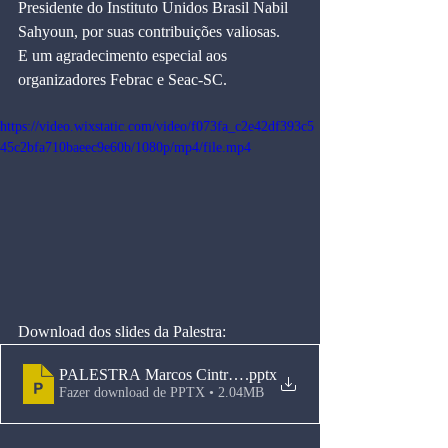
Presidente do Instituto Unidos Brasil Nabil 
Sahyoun, por suas contribuições valiosas.
E um agradecimento especial aos 
organizadores Febrac e Seac-SC.
https://video.wixstatic.com/video/f073fa_c2e42df393c5
45c2bfa710baeec9e60b/1080p/mp4/file.mp4
Download dos slides da Palestra:
PALESTRA Marcos Cintra ENEAC 2024 11.04.2024
.pptx
Fazer download de PPTX • 2.04MB