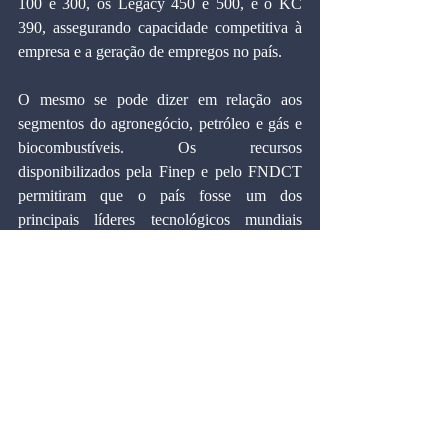
100 e 300, os Legacy 450 e 500, e o KC 
390, assegurando capacidade competitiva à 
empresa e a geração de empregos no país.
O mesmo se pode dizer em relação aos 
segmentos do agronegócio, petróleo e gás e 
biocombustíveis. Os recursos 
disponibilizados pela Finep e pelo FNDCT 
permitiram que o país fosse um dos 
principais líderes tecnológicos mundiais 
nesses setores.
A sociedade brasileira deve ter consciência 
de que o desembolso em CT&I é tão 
essencial quanto o desembolso em saúde e 
educação. Mais do que preservar os 
dispêndios em CT&I, temos que assumir o 
desafio de expandir os investimentos nesse 
setor. Eis a missão que a Finep vai levar 