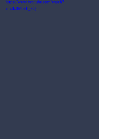
https://www.youtube.com/watch?
v=s8z0MaxF_xQ