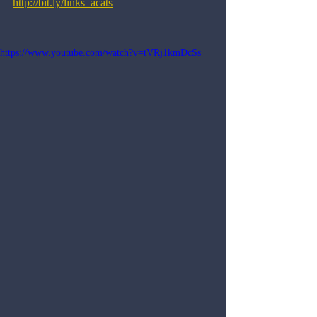
http://bit.ly/links_acats
https://www.youtube.com/watch?v=tVRj1kmDcSs