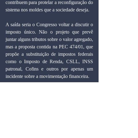
contribuem para protelar a reconfiguração do 
sistema nos moldes que a sociedade deseja.
A saída seria o Congresso voltar a discutir o 
imposto único. Não o projeto que prevê 
juntar alguns tributos sobre o valor agregado, 
mas a proposta contida na PEC 474/01, que 
propõe a substituição de impostos federais 
como o Imposto de Renda, CSLL, INSS 
patronal, Cofins e outros por apenas um 
incidente sobre a movimentação financeira.
A reforma tributária contida na PEC do 
Imposto Único Federal é uma antítese da 
ideia de fatiamento. É uma ação ampla que 
simplifica o sistema e gera ganhos para os 
contribuintes sem que o governo perca 
arrecadação. Perdem os sonegadores e uma 
minoria que se beneficia com a atual 