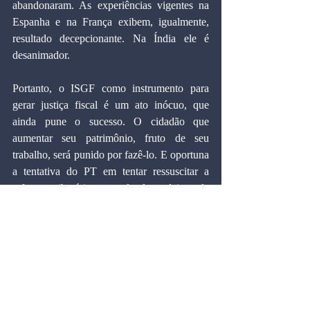
abandonaram. As experiências vigentes na 
Espanha e na França exibem, igualmente, 
resultado decepcionante. Na Índia ele é 
desanimador.
Portanto, o ISGF como instrumento para 
gerar justiça fiscal é um ato inócuo, que 
ainda pune o sucesso. O cidadão que 
aumentar seu patrimônio, fruto de seu 
trabalho, será punido por fazê-lo. E oportuna 
a tentativa do PT em tentar ressuscitar a 
reforma tributária, mas ela deve deixar de 
lado projetos ruins como o ISGF. É 
necessária uma ampla e profunda 
reformulação que torne o sistema tributário 
nacional mais simples e barato para o 
contribuinte e para o governo. Uma estrutura 
de impostos de natureza não-declaratória, o 
combate à sonegação e a gerência eficaz dos 