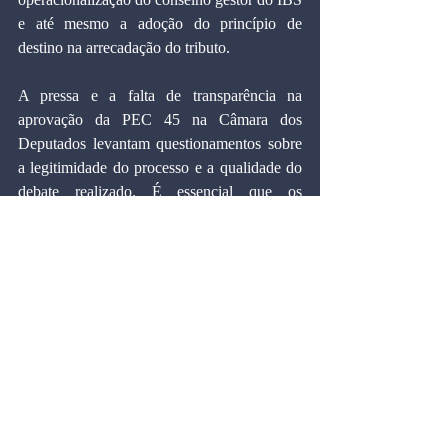
e até mesmo a adoção do princípio de 
destino na arrecadação do tributo.
A pressa e a falta de transparência na 
aprovação da PEC 45 na Câmara dos 
Deputados levantam questionamentos sobre 
a legitimidade do processo e a qualidade do 
debate realizado. É essencial que os 
parlamentares ajam de forma responsável e 
comprometida com o interesse público, 
garantindo a transparência e a participação 
da sociedade na discussão de projetos de 
tamanha importância.
Vale ressaltar que não obstante as críticas, a 
PEC 45 apresenta aspectos positivos que 
podem contribuir para a simplificação e 
eficiência do sistema tributário brasileiro. O 