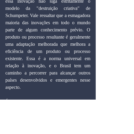
essa inovação não siga estritamente o 
modelo da "destruição criativa" de 
Schumpeter. Vale ressaltar que a esmagadora 
maioria das inovações em todo o mundo 
parte de algum conhecimento prévio. O 
produto ou processo resultante é geralmente 
uma adaptação melhorada que melhora a 
eficiência de um produto ou processo 
existente. Essa é a norma universal em 
relação à inovação, e o Brasil tem um 
caminho a percorrer para alcançar outros 
países desenvolvidos e emergentes nesse 
aspecto.
É fundamental que o Brasil promova um 
debate significativo sobre esse assunto nos 
círculos empresariais, acadêmicos e 
governamentais. Em economias ao redor do 
mundo, a inovação é vista como um fator de 