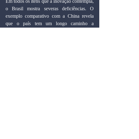
Em todos os itens que a inovação contempla, 
o Brasil mostra severas deficiências. O 
exemplo comparativo com a China revela 
que o país tem um longo caminho a 
percorrer. Mudar esse quadro vai além de 
medidas pontuais. A saída é integrar 
governo, empresas e universidades.
Inovar deve ser pensado em um cenário 
marcado pela interação entre capital, 
conhecimento e empreendedorismo. Esses 
elementos devem atuar em um ambiente que 
seja capaz de captar suas ações e integrá-las 
para que haja eficácia em termos da 
produção de inovação, fator cujo peso é 
preponderante para o desenvolvimento 
econômico sustentado.
Artigos