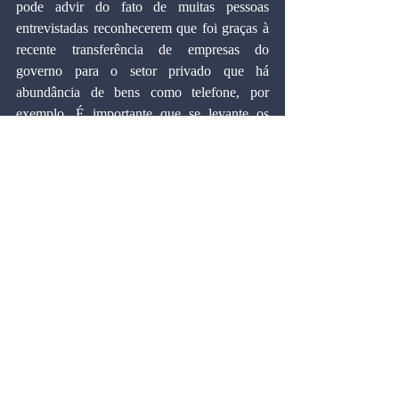
pode advir do fato de muitas pessoas 
entrevistadas reconhecerem que foi graças à 
recente transferência de empresas do 
governo para o setor privado que há 
abundância de bens como telefone, por 
exemplo. É importante que se levante os 
benefícios gerados pela privatização no País 
e para a necessidade do poder público se ater 
às atividades típicas de governo. A sociedade 
brasileira precisa ter consciência de que o 
governo pode e deve ser eficiente na gestão 
das estatais e também na provisão de bens 
públicos.
Marcos Cintra é doutor em Economia pela 
Universidade Harvard (EUA), professor-
titular e vice-presidente da Fundação Getulio 
Vargas.