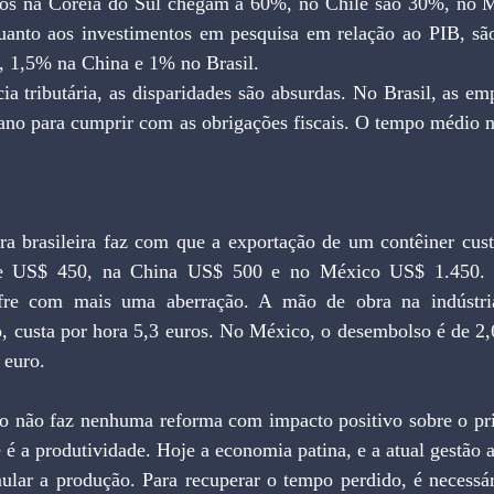
nos na Coreia do Sul chegam a 60%, no Chile são 30%, no 
anto aos investimentos em pesquisa em relação ao PIB, sã
, 1,5% na China e 1% no Brasil.
a tributária, as disparidades são absurdas. No Brasil, as em
ano para cumprir com as obrigações fiscais. O tempo médio n
ura brasileira faz com que a exportação de um contêiner cus
de US$ 450, na China US$ 500 e no México US$ 1.450. Q
sofre com mais uma aberração. A mão de obra na indústria 
o, custa por hora 5,3 euros. No México, o desembolso é de 2,
 euro.
o não faz nenhuma reforma com impacto positivo sobre o prin
é a produtividade. Hoje a economia patina, e a atual gestão at
mular a produção. Para recuperar o tempo perdido, é necessár