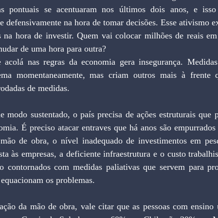
as pontuais se acentuaram nos últimos dois anos, e iss
e defensivamente na hora de tomar decisões. Esse ativismo ex
 na hora de investir. Quem vai colocar milhões de reais em p
udar de uma hora para outra?
 acolá nas regras da economia gera insegurança. Medidas
ema momentaneamente, mas criam outros mais à frente qu
rodadas de medidas.
de modo sustentado, o país precisa de ações estruturais que 
omia. É preciso atacar entraves que há anos são empurrados 
 mão de obra, o nível inadequado de investimentos em pesq
ta às empresas, a deficiente infraestrutura e o custo trabalhis
o contornados com medidas paliativas que servem para pro
o equacionam os problemas.
ação da mão de obra, vale citar que as pessoas com ensino u