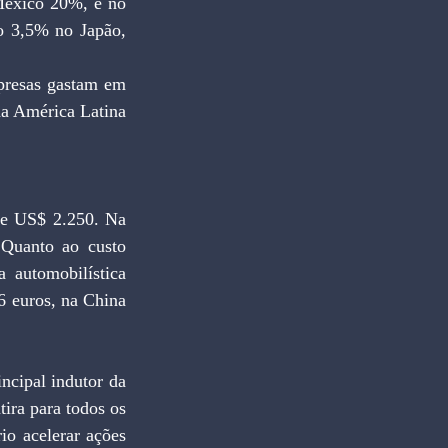
México 20%, e no 
o 3,5% no Japão, 
presas gastam em 
a América Latina 
te US$ 2.250. Na 
uanto ao custo 
automobilística 
6 euros, na China 
cipal indutor da 
ira para todos os 
io acelerar ações 