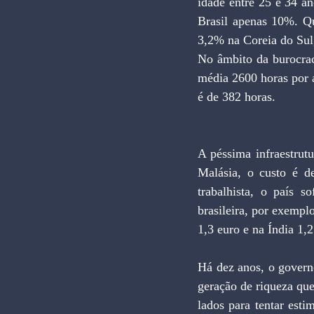
idade entre 25 e 34 a
Brasil apenas 10%. Qu
3,2% na Coreia do Sul
No âmbito da burocraci
média 2600 horas por 
é de 382 horas.
A péssima infraestrut
Malásia, o custo é 
trabalhista, o país 
brasileira, por exempl
1,3 euro e na Índia 1,2
Há dez anos, o govern
geração de riqueza que 
lados para tentar esti