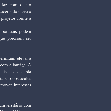
o faz com que o 
acerbado eleva o 
rojetos frente a 
 pontuais podem 
e precisam ser 
permitam elevar a 
com a barriga. A 
uisas, a absurda 
ta são obstáculos 
mover interesses 
niversitário com 