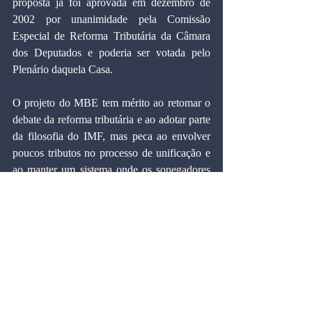
proposta já foi aprovada em dezembro de 
2002 por unanimidade pela Comissão 
Especial de Reforma Tributária da Câmara 
dos Deputados e poderia ser votada pelo 
Plenário daquela Casa.
O projeto do MBE tem mérito ao retomar o 
debate da reforma tributária e ao adotar parte 
da filosofia do IMF, mas peca ao envolver 
poucos tributos no processo de unificação e 
ao manter um sistema onde os sonegadores 
vão continuar fraudando o fisco. A PEC 
474/01 contempla substituir praticamente 
todos os impostos federais e propõe como 
base de incidência a movimentação 
financeira, o que tornaria a cobrança do 
imposto automática, com todos, inclusive os 
que sonegam, pagando sua parte.