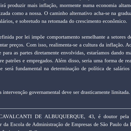
irá produzir mais inflação, mormente numa economia altame
lizada como a nossa. O caminho alternativo acha-se na gradua
alários, e sobretudo na retomada do crescimento econômico.
definida por lei impõe comportamento semelhante a setores de
tar preços. Com isso, realimenta-se a cultura da inflação. Ao
e para as partes diretamente envolvidas, estaríamos dando ma
re patrões e empregados. Além disso, seria uma forma de reab
ue será fundamental na determinação de política de salários
 intervenção governamental deve ser drasticamente limitada.
VALCANTI DE ALBUQUERQUE, 43, é doutor pela Uni
r da Escola de Administração de Empresas de São Paulo da 