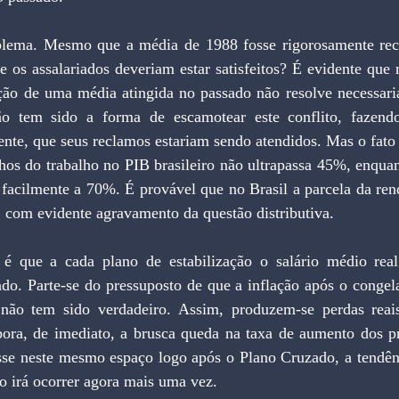
blema. Mesmo que a média de 1988 fosse rigorosamente reco
e os assalariados deveriam estar satisfeitos? É evidente que
ição de uma média atingida no passado não resolve necessaria
ção tem sido a forma de escamotear este conflito, fazendo
ente, que seus reclamos estariam sendo atendidos. Mas o fato i
hos do trabalho no PIB brasileiro não ultrapassa 45%, enquan
facilmente a 70%. É provável que no Brasil a parcela da rend
 com evidente agravamento da questão distributiva.
é que a cada plano de estabilização o salário médio real
do. Parte-se do pressuposto de que a inflação após o congela
não tem sido verdadeiro. Assim, produzem-se perdas reais
mbora, de imediato, a brusca queda na taxa de aumento dos pr
sse neste mesmo espaço logo após o Plano Cruzado, a tendênci
so irá ocorrer agora mais uma vez.