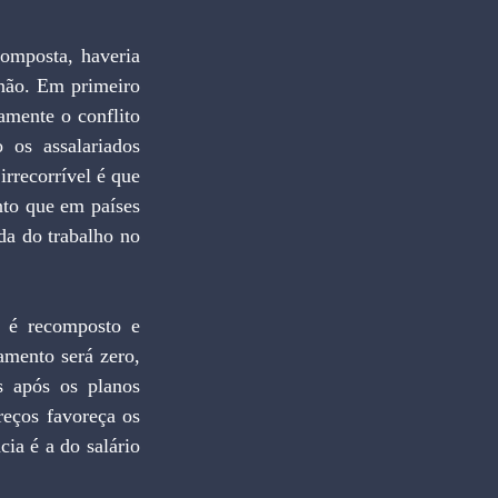
mposta, haveria 
 não. Em primeiro 
mente o conflito 
 os assalariados 
rrecorrível é que 
to que em países 
a do trabalho no 
 é recomposto e 
mento será zero, 
 após os planos 
eços favoreça os 
a é a do salário 