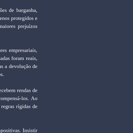
ões de barganha, 
nos protegidos e 
iores prejuízos 
es empresariais, 
adas foram reais, 
s a devolução de 
s.
recebem rendas de 
compensá-los. Ao 
regras rígidas de 
ositivas. Insistir 