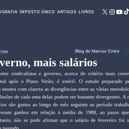
OGRAFIA
IMPOSTO ÚNICO
ARTIGOS
LIVROS
Blog do Marcos Cintra
 1989
erno, mais salários
ntre sindicalistas e governo, acerca do critério mais corret
eal após o Plano Verão, é estéril. O estudo preparado pe
 mostra com clareza as divergências entre as várias metodolog
usões de cada uma delas podem ser bastante divergentes. A ma
rios são gastos ao longo do mês seguinte ao período trabalh
iveram ganhos em relação à média de 1988, ao passo que 
tanto, não se pode afirmar que o salário de fevereiro foi si
o passado.