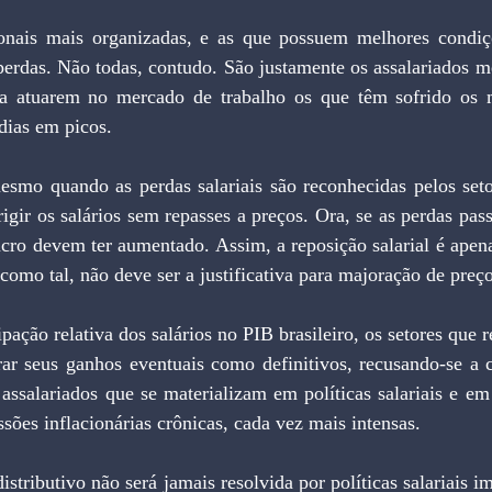
ionais mais organizadas, e as que possuem melhores condiç
erdas. Não todas, contudo. São justamente os assalariados me
a atuarem no mercado de trabalho os que têm sofrido os ma
dias em picos.
esmo quando as perdas salariais são reconhecidas pelos setor
igir os salários sem repasses a preços. Ora, se as perdas pass
cro devem ter aumentado. Assim, a reposição salarial é apena
como tal, não deve ser a justificativa para majoração de preço
pação relativa dos salários no PIB brasileiro, os setores que 
rar seus ganhos eventuais como definitivos, recusando-se a 
assalariados que se materializam em políticas salariais e em 
ssões inflacionárias crônicas, cada vez mais intensas.
stributivo não será jamais resolvida por políticas salariais imp