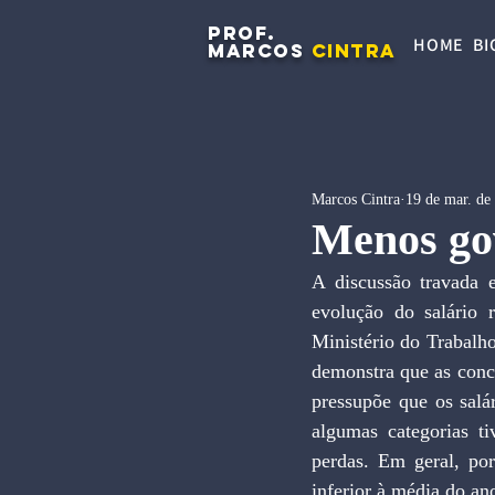
PROF.
HOME
BI
MARCOS
CINTRA
Marcos Cintra
19 de mar. de
Menos gov
A discussão travada e
evolução do salário r
Ministério do Trabalho
demonstra que as concl
pressupõe que os salá
algumas categorias t
perdas. Em geral, por
inferior à média do an