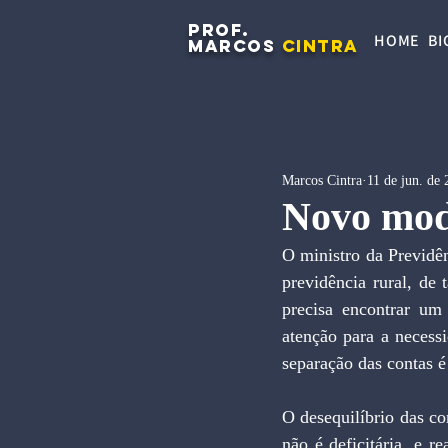
PROF.
HOME
BI
MARCOS
CINTRA
Marcos Cintra
11 de jun. de
Novo mod
O ministro da Previdên
previdência rural, de 
precisa encontrar um
atenção para a necess
separação das contas é
O desequilíbrio das co
não é deficitária, e 