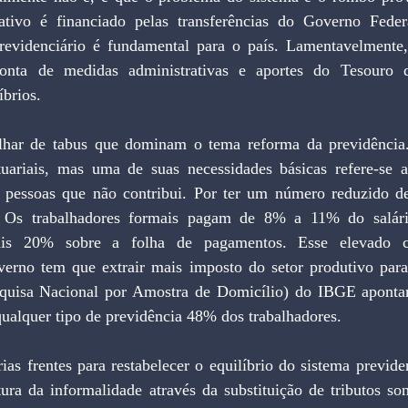
gativo é financiado pelas transferências do Governo Feder
evidenciário é fundamental para o país. Lamentavelmente, 
onta de medidas administrativas e aportes do Tesouro q
íbrios.
ilhar de tabus que dominam o tema reforma da previdência
tuariais, mas uma de suas necessidades básicas refere-se 
 pessoas que não contribui. Por ter um número reduzido de 
o. Os trabalhadores formais pagam de 8% a 11% do salár
is 20% sobre a folha de pagamentos. Esse elevado cu
verno tem que extrair mais imposto do setor produtivo para
uisa Nacional por Amostra de Domicílio) do IBGE aponta
ualquer tipo de previdência 48% dos trabalhadores.
as frentes para restabelecer o equilíbrio do sistema previdenc
ura da informalidade através da substituição de tributos so