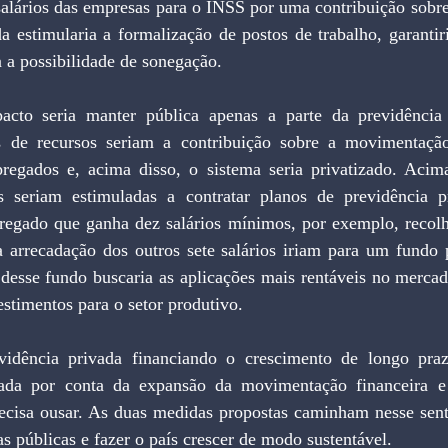
salários das empresas para o INSS por uma contribuição sobr
a estimularia a formalização de postos de trabalho, garantiri
a a possibilidade de sonegação.
cto seria manter pública apenas a parte da previdência at
s de recursos seriam a contribuição sobre a movimentação 
regados e, acima disso, o sistema seria privatizado. Acima 
 seriam estimuladas a contratar planos de previdência pr
egado que ganha dez salários mínimos, por exemplo, recolh
 a arrecadação dos outros sete salários iriam para um fundo 
 desse fundo buscaria as aplicações mais rentáveis no mercado
estimentos para o setor produtivo.
idência privada financiando o crescimento de longo prazo
ciada por conta da expansão da movimentação financeira e 
ecisa ousar. As duas medidas propostas caminham nesse sent
as públicas e fazer o país crescer de modo sustentável.