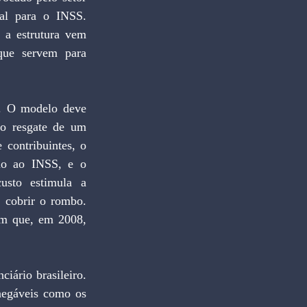
al para o INSS. 
a estrutura vem 
ue servem para 
. O modelo deve 
ao resgate de um 
contribuintes, o 
io ao INSS, e o 
sto estimula a 
 cobrir o rombo. 
m que, em 2008, 
iário brasileiro. 
negáveis como os 