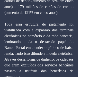
cartões de débito (aumento de 38% em cinco 
anos) e 179 milhões de cartões de crédito 
(aumento de 151% em cinco anos).
Toda essa estrutura de pagamento foi 
viabilizada com a expansão dos terminais 
eletrônicos no comércio e da rede bancária, 
lembrando ainda o destacado papel do 
Banco Postal em atender o público de baixa 
renda. Tudo isso difunde a moeda eletrônica. 
Através dessa forma de dinheiro, os cidadãos 
que eram excluídos dos serviços bancários 
passam a usufruir dos benefícios da 
tecnologia.
O mundo vive uma revolução desencadeada 
pelo dinheiro eletrônico. Isso terá um 
impacto profundo na atividade produtiva, 
assim como causado pelas novas formas de 