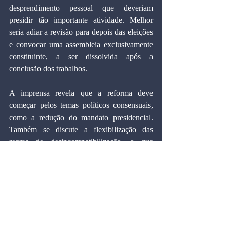
desprendimento pessoal que deveriam 
presidir tão importante atividade. Melhor 
seria adiar a revisão para depois das eleições 
e convocar uma assembleia exclusivamente 
constituinte, a ser dissolvida após a 
conclusão dos trabalhos.
A imprensa revela que a reforma deve 
começar pelos temas políticos consensuais, 
como a redução do mandato presidencial. 
Também se discute a flexibilização das 
regras de desincompatibilização, o que 
permitiria aos ocupantes de cargos no 
Executivo disputarem eleições sem 
renunciarem a suas posições atuais. Como se 
vê, não são os temas de interesse da 
sociedade que merecem prioridade, mas sim 
aqueles que afetam diretamente os projetos 
eleitorais dos partidos políticos. Da forma 