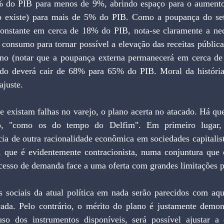
% do PIB para menos de 9%, abrindo espaço para o aumento
o existe) para mais de 5% do PIB. Como a poupança do seto
constante em cerca de 18% do PIB, nota-se claramente a ne
 consumo para tornar possível a elevação das receitas pública
no (notar que a poupança externa permanecerá em cerca de
do deverá cair de 68% para 65% do PIB. Moral da história:
ajuste.
 existam falhas no varejo, o plano acerta no atacado. Há que
xo, "como os do tempo do Delfim". Em primeiro lugar, g
ia de outra racionalidade econômica em sociedades capitalist
a, que é evidentemente contracionista, numa conjuntura que e
cesso de demanda face a uma oferta com grandes limitações p
s sociais da atual política em nada serão parecidos com aque
ada. Pelo contrário, o mérito do plano é justamente demon
so dos instrumentos disponíveis, será possível ajustar a