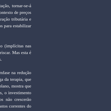
ção, tornar-se-á 
ntexto de preços 
ação tributária e 
 para estabilizar 
 (implícitas nas 
scar. Mas esta é 
s.
nfase na redução 
a da terapia, que 
plano, mostra que 
, o investimento 
s não crescerão 
stos correntes do 