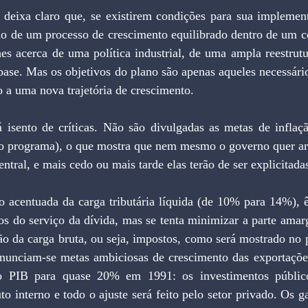
 deixa claro que, se existirem condições para sua implementa
ão de um processo de crescimento equilibrado dentro de um co
hes acerca de uma política industrial, de uma ampla reestrutur
base. Mas os objetivos do plano são apenas aqueles necessários
o a uma nova trajetória de crescimento.
isento de críticas. Não são divulgadas as metas de inflação
do programa), o que mostra que nem mesmo o governo quer arri
ntral, e mais cedo ou mais tarde elas terão de ser explicitada
o acentuada da carga tributária líquida (de 10% para 14%), ê
tos do serviço da dívida, mas se tenta minimizar a parte amarg
ão da carga bruta, ou seja, impostos, como será mostrado no 
Anunciam-se metas ambiciosas de crescimento das exportações
o PIB para quase 20% em 1991: os investimentos público
o interno e todo o ajuste será feito pelo setor privado. Os ga