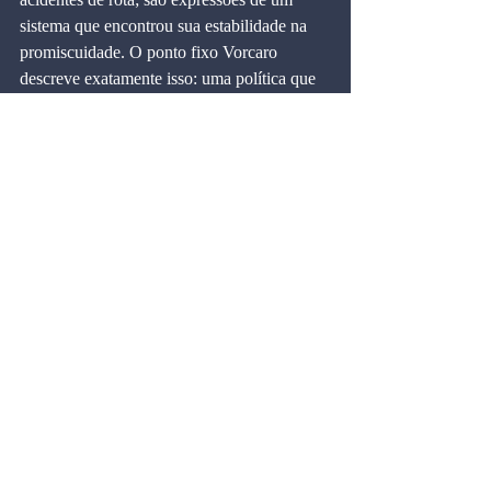
sistema que encontrou sua estabilidade na 
promiscuidade. O ponto fixo Vorcaro 
descreve exatamente isso: uma política que 
não progride, mas que também não implode, 
sustentando-se pela contínua troca de 
favores entre adversários circunstanciais. O 
Brasil permanece preso a esse equilíbrio 
inferior porque todos os atores que 
poderiam superá‑lo dependem, para 
sobreviver, da lógica que o mantém.
Artigo publicado em:
O Semanário em 23 de maio de 2026.
A Tribuna Piracicabana em 26 de maio de 