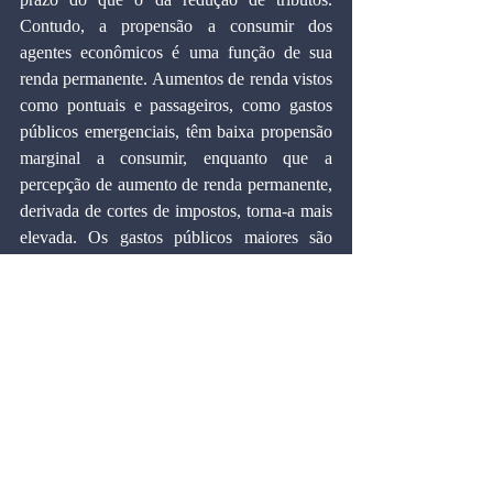
Contudo, a propensão a consumir dos 
agentes econômicos é uma função de sua 
renda permanente. Aumentos de renda vistos 
como pontuais e passageiros, como gastos 
públicos emergenciais, têm baixa propensão 
marginal a consumir, enquanto que a 
percepção de aumento de renda permanente, 
derivada de cortes de impostos, torna-a mais 
elevada. Os gastos públicos maiores são 
percebidos como não sustentáveis a longo 
prazo e serão seguidos por períodos de 
contenção fiscal. Isso faz com que a renda 
adicional gerada pelas despesas 
governamentais seja em boa parte poupada, 
e menos consumida do que se fosse um 
aumento de renda permanente, como 
ocorreria se o governo adotasse um corte em 
uma política de contenção tributária 