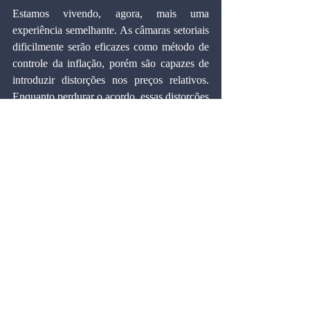
Estamos vivendo, agora, mais uma 
experiência semelhante. As câmaras setoriais 
dificilmente serão eficazes como método de 
controle da inflação, porém são capazes de 
introduzir distorções nos preços relativos. 
Enquanto perdurar o acordo, essas distorções 
estarão represadas. Porém, quando for 
desfeito, e não deverá levar muito mais 
tempo para que isso ocorra, as pressões 
inflacionárias atingirão novos e insuportáveis 
patamares.
Artigos
Comentários