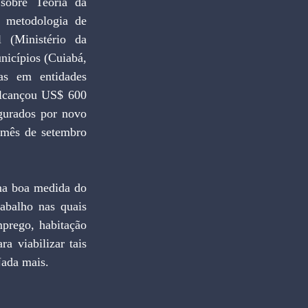
sobre Teoria da 
 metodologia de 
 (Ministério da 
icípios (Cuiabá, 
as em entidades 
alcançou US$ 600 
gurados por novo 
mês de setembro 
ma boa medida do 
abalho nas quais 
prego, habitação 
 viabilizar tais 
Nada mais.