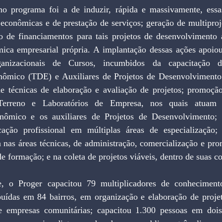
no programa foi a de induzir, rápida e massivamente, ess
conômicas e de prestação de serviços; geração de multiprojet
o de financiamentos para tais projetos de desenvolvimento a
mica empresarial própria. A implantação dessas ações apoio
ganizacionais de Cursos, incumbidos da capacitação 
ômico (TDE) e Auxiliares de Projetos de Desenvolvimento 
de técnicas de elaboração e avaliação de projetos; promoção
Terreno e Laboratórios de Empresa, nos quais atuam 
ômico e os auxiliares de Projetos de Desenvolvimento; n
cação profissional em múltiplas áreas de especialização;
 nas áreas técnicas, de administração, comercialização e pro
 formação; e na coleta de projetos viáveis, dentro de suas 
, o Proger capacitou 79 multiplicadores de conhecimento
buídas em 84 bairros, em organização e elaboração de projet
e empresas comunitárias; capacitou 1.300 pessoas em dois