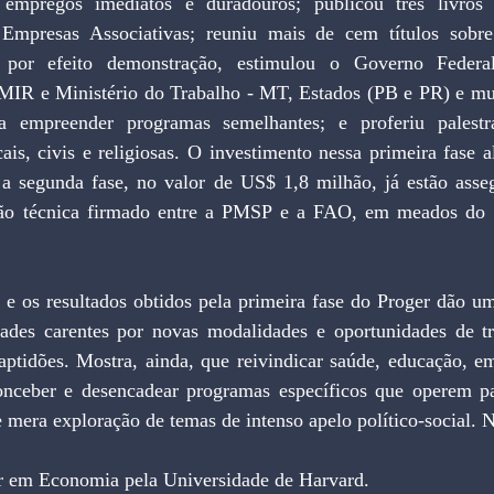
empregos imediatos e duradouros; publicou três livros 
Empresas Associativas; reuniu mais de cem títulos sobre
; por efeito demonstração, estimulou o Governo Federal
 MIR e Ministério do Trabalho - MT, Estados (PB e PR) e mun
a empreender programas semelhantes; e proferiu palestr
ais, civis e religiosas. O investimento nessa primeira fase 
 a segunda fase, no valor de US$ 1,8 milhão, já estão asse
ão técnica firmado entre a PMSP e a FAO, em meados do 
o e os resultados obtidos pela primeira fase do Proger dão u
ades carentes por novas modalidades e oportunidades de tr
aptidões. Mostra, ainda, que reivindicar saúde, educação, em
onceber e desencadear programas específicos que operem para
e mera exploração de temas de intenso apelo político-social. 
r em Economia pela Universidade de Harvard.