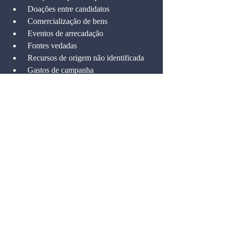
 Doações entre candidatos
 Comercialização de bens
 Eventos de arrecadação
 Fontes vedadas
 Recursos de origem não identificada
 Gastos de campanha
 Profissional Contábil e Advogado
 Tipo e forma de Gastos
 Período de gastos
 Fundo de Caixa
 Exceção de gastos
 Contabilização das ‘dobradinhas’
 Dívidas de campanha
 Gastos proibidos
Sobras de campanha
 Dos obrigados a prestar contas
 Prestação de contas 72h