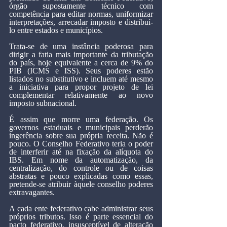
órgão supostamente técnico com 
competência para editar normas, uniformizar 
interpretações, arrecadar imposto e distribuí-
lo entre estados e municípios.
Trata-se de uma instância poderosa para 
dirigir a fatia mais importante da tributação 
do país, hoje equivalente a cerca de 9% do 
PIB (ICMS e ISS). Seus poderes estão 
listados no substitutivo e incluem até mesmo 
a iniciativa para propor projeto de lei 
complementar relativamente ao novo 
imposto subnacional.
É assim que morre uma federação. Os 
governos estaduais e municipais perderão 
ingerência sobre sua própria receita. Não é 
pouco. O Conselho Federativo teria o poder 
de interferir até na fixação da alíquota do 
IBS. Em nome da automatização, da 
centralização, do controle ou de coisas 
abstratas e pouco explicadas como essas, 
pretende-se atribuir àquele conselho poderes 
extravagantes.
A cada ente federativo cabe administrar seus 
próprios tributos. Isso é parte essencial do 
pacto federativo, insusceptível de alteração 