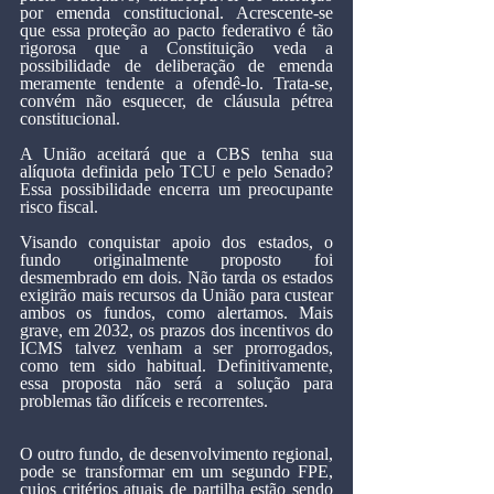
por emenda constitucional. Acrescente-se 
que essa proteção ao pacto federativo é tão 
rigorosa que a Constituição veda a 
possibilidade de deliberação de emenda 
meramente tendente a ofendê-lo. Trata-se, 
convém não esquecer, de cláusula pétrea 
constitucional.
A União aceitará que a CBS tenha sua 
alíquota definida pelo TCU e pelo Senado? 
Essa possibilidade encerra um preocupante 
risco fiscal.
Visando conquistar apoio dos estados, o 
fundo originalmente proposto foi 
desmembrado em dois. Não tarda os estados 
exigirão mais recursos da União para custear 
ambos os fundos, como alertamos. Mais 
grave, em 2032, os prazos dos incentivos do 
ICMS talvez venham a ser prorrogados, 
como tem sido habitual. Definitivamente, 
essa proposta não será a solução para 
problemas tão difíceis e recorrentes.
O outro fundo, de desenvolvimento regional, 
pode se transformar em um segundo FPE, 
cujos critérios atuais de partilha estão sendo 