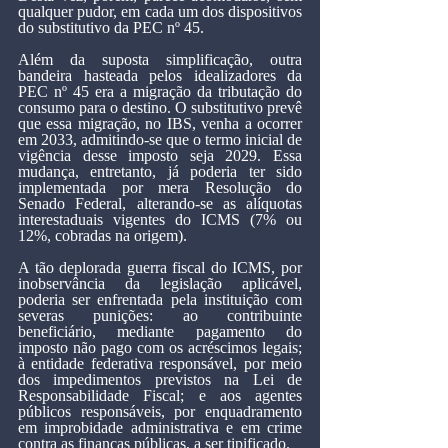
qualquer pudor, em cada um dos dispositivos 
do substitutivo da PEC nº 45.
Além da suposta simplificação, outra 
bandeira hasteada pelos idealizadores da 
PEC nº 45 era a migração da tributação do 
consumo para o destino. O substitutivo prevê 
que essa migração, no IBS, venha a ocorrer 
em 2033, admitindo-se que o termo inicial de 
vigência desse imposto seja 2029. Essa 
mudança, entretanto, já poderia ter sido 
implementada por mera Resolução do 
Senado Federal, alterando-se as alíquotas 
interestaduais vigentes do ICMS (7% ou 
12%, cobradas na origem).
A tão deplorada guerra fiscal do ICMS, por 
inobservância da legislação aplicável, 
poderia ser enfrentada pela instituição com 
severas punições: ao contribuinte 
beneficiário, mediante pagamento do 
imposto não pago com os acréscimos legais; 
à entidade federativa responsável, por meio 
dos impedimentos previstos na Lei de 
Responsabilidade Fiscal; e aos agentes 
públicos responsáveis, por enquadramento 
em improbidade administrativa e em crime 
contra as finanças públicas, a ser tipificado.