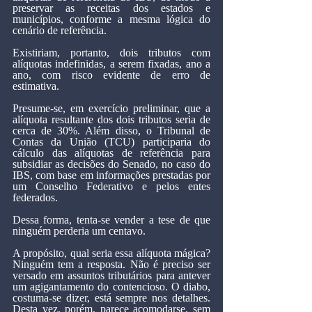
preservar as receitas dos estados e 
municípios, conforme a mesma lógica do 
cenário de referência.
Existiriam, portanto, dois tributos com 
alíquotas indefinidas, a serem fixadas, ano a 
ano, com risco evidente de erro de 
estimativa.
Presume-se, em exercício preliminar, que a 
alíquota resultante dos dois tributos seria de 
cerca de 30%. Além disso, o Tribunal de 
Contas da União (TCU) participaria do 
cálculo das alíquotas de referência para 
subsidiar as decisões do Senado, no caso do 
IBS, com base em informações prestadas por 
um Conselho Federativo e pelos entes 
federados.
Dessa forma, tenta-se vender a tese de que 
ninguém perderia um centavo.
A propósito, qual seria essa alíquota mágica? 
Ninguém tem a resposta. Não é preciso ser 
versado em assuntos tributários para antever 
um agigantamento do contencioso. O diabo, 
costuma-se dizer, está sempre nos detalhes. 
Desta vez, porém, parece acomodarse, sem 