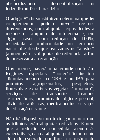
obstaculizando a descentralização no 
federalismo fiscal brasileiro.
O artigo 8º do substitutivo determina que lei 
complementar "poderá prever" regimes 
diferenciados, com alíquotas equivalentes à 
metade da alíquota de referência e, em 
alguns casos, com redução de 100%, 
respeitada a uniformidade no território 
nacional e desde que realizados os "ajustes" 
(aumentos) nas alíquotas de referência, a fim 
de preservar a arrecadação.
Obviamente, haverá uma grande confusão. 
Regimes especiais "poderão" instituir 
alíquotas menores na CBS e no IBS para 
produtos agropecuários, pesqueiros, 
florestais e extrativistas vegetais "in natura",
serviços de transporte, insumos 
agropecuários, produtos de higiene pessoal, 
atividades artísticas, medicamentos, serviços 
de educação e saúde.
Não há dispositivo no texto garantindo que 
os tributos terão alíquotas reduzidas. E nem 
que a redução, se concedida, atenda às 
expectativas, caso a alíquota padrão aumente 
além do esperado por força do rosário de 