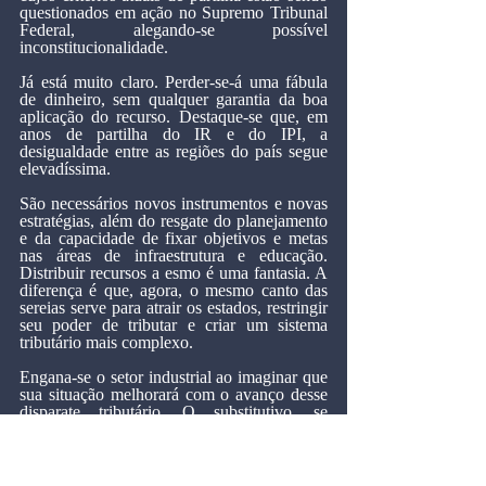
questionados em ação no Supremo Tribunal 
Federal, alegando-se possível 
inconstitucionalidade.
Já está muito claro. Perder-se-á uma fábula 
de dinheiro, sem qualquer garantia da boa 
aplicação do recurso. Destaque-se que, em 
anos de partilha do IR e do IPI, a 
desigualdade entre as regiões do país segue 
elevadíssima.
São necessários novos instrumentos e novas 
estratégias, além do resgate do planejamento 
e da capacidade de fixar objetivos e metas 
nas áreas de infraestrutura e educação. 
Distribuir recursos a esmo é uma fantasia. A 
diferença é que, agora, o mesmo canto das 
sereias serve para atrair os estados, restringir 
seu poder de tributar e criar um sistema 
tributário mais complexo.
Engana-se o setor industrial ao imaginar que 
sua situação melhorará com o avanço desse 
disparate tributário. O substitutivo, se 
aprovado como está, só piorará as condições 
de crescimento econômico, instalando no 
país uma máquina de ineficiências e 
complicações para quem produz.