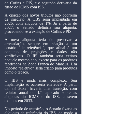
de Cofins e PIS, e o segundo derivaria da 
fusão de ICMS com ISS.
A criação dos novos tributos não ocorreria 
de imediato. A CBS seria implantada em 
2026, com alíquota de 1%. Já a partir de 
2027, o Senado definiria sua alíquota, 
procedendo-se à extinção de Cofins e PIS.
A nova alíquota teria de preservar a 
arrecadação, sempre em relação a um 
cenário "de referência", que afinal é um 
conjunto de projeções e dados não 
verificáveis. O IPI também seria extinto 
naquele mesmo ano, exceto para os produtos 
fabricados na Zona Franca de Manaus. Um 
imposto "seletivo" seria criado para produtos 
como o tabaco.
O IBS é ainda mais complexo. Sua 
implantação só ocorreria em 2029. A partir 
daí até 2032, haveria uma transição, com 
redutor anual de 1/5 aplicado sobre as 
alíquotas do ICMS e do ISS, a serem 
extintos em 2033.
No período de transição, o Senado fixaria as 
alíquotas de referência do IBS, de modo a 