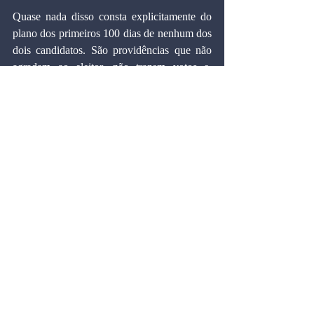
Quase nada disso consta explicitamente do 
plano dos primeiros 100 dias de nenhum dos 
dois candidatos. São providências que não 
agradam ao eleitor, não trazem votos e, 
portanto, não são reveladas. Porém, terão de 
ser aplicadas. Caso contrário, a hiperinflação 
não será contida, ameaçando a sociedade 
brasileira com um desastre econômico e 
social sem precedentes.
Artigos
Comentários