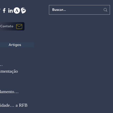
Contato
Artigos
m…
imentação 
andamento…
novidade… a RFB 