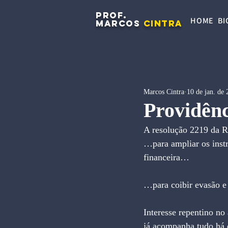
PROF.
HOME
BI
MARCOS
CINTRA
Marcos Cintra
10 de jan. de
Providên
A resolução 2219 da Re
…para ampliar os inst
financeira…
…para coibir evasão 
Interesse repentino no
já acompanha tudo há d