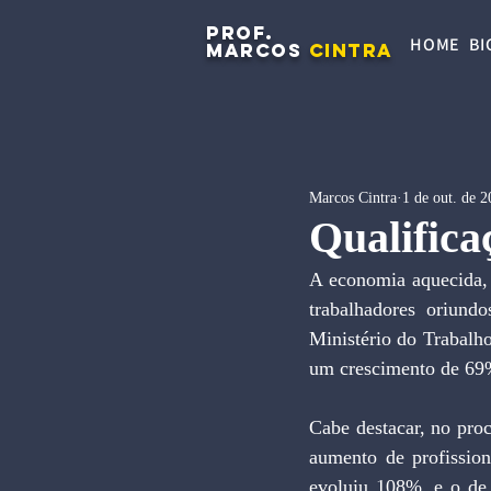
PROF.
HOME
BI
MARCOS
CINTRA
Marcos Cintra
1 de out. de 
Qualifica
A economia aquecida, 
trabalhadores oriund
Ministério do Trabalh
um crescimento de 69%
Cabe destacar, no pro
aumento de profission
evoluiu 108%, e o de