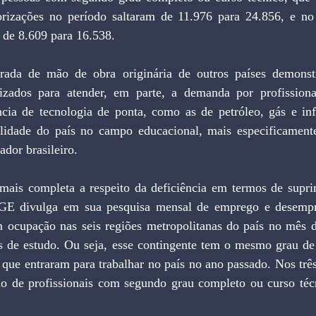
orizações no período saltaram de 11.976 para 24.856, e no
m de 8.609 para 16.538.
rada de mão de obra originária de outros países demonstr
lizados para atender, em parte, a demanda por profission
cia de tecnologia de ponta, como as de petróleo, gás e infr
lidade do país no campo educacional, mais especificamente
ador brasileiro.
 mais completa a respeito da deficiência em termos de supr
BGE divulga em sua pesquisa mensal de emprego e desempr
 ocupação nas seis regiões metropolitanas do país no mês d
 de estudo. Ou seja, esse contingente tem o mesmo grau de 
 que entraram para trabalhar no país no ano passado. Nos trê
ão de profissionais com segundo grau completo ou curso técn