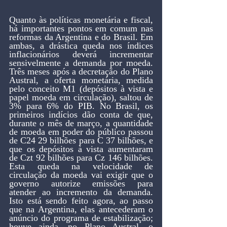
Quanto às políticas monetária e fiscal, 
há importantes pontos em comum nas 
reformas da Argentina e do Brasil. Em 
ambas, a drástica queda nos índices 
inflacionários deverá incrementar 
sensivelmente a demanda por moeda. 
Três meses após a decretação do Plano 
Austral, a oferta monetária, medida 
pelo conceito M1 (depósitos à vista e 
papel moeda em circulação), saltou de 
3% para 6% do PIB. No Brasil, os 
primeiros indícios dão conta de que, 
durante o mês de março, a quantidade 
de moeda em poder do público passou 
de C24 29 bilhões para C 37 bilhões, e 
que os depósitos à vista aumentaram 
de Czt 92 bilhões para Cz 146 bilhões. 
Esta queda na velocidade de 
circulação da moeda vai exigir que o 
governo autorize emissões para 
atender ao incremento da demanda. 
Isto está sendo feito agora, ao passo 
que na Argentina, elas antecederam o 
anúncio do programa de estabilização; 
houve ainda, no Plano Austral, o 