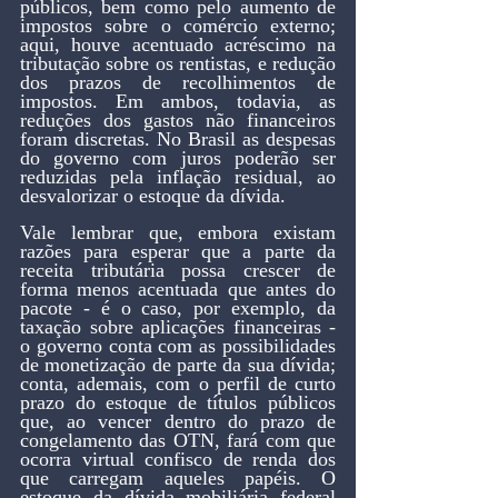
públicos, bem como pelo aumento de 
impostos sobre o comércio externo; 
aqui, houve acentuado acréscimo na 
tributação sobre os rentistas, e redução 
dos prazos de recolhimentos de 
impostos. Em ambos, todavia, as 
reduções dos gastos não financeiros 
foram discretas. No Brasil as despesas 
do governo com juros poderão ser 
reduzidas pela inflação residual, ao 
desvalorizar o estoque da dívida.
Vale lembrar que, embora existam 
razões para esperar que a parte da 
receita tributária possa crescer de 
forma menos acentuada que antes do 
pacote - é o caso, por exemplo, da 
taxação sobre aplicações financeiras - 
o governo conta com as possibilidades 
de monetização de parte da sua dívida; 
conta, ademais, com o perfil de curto 
prazo do estoque de títulos públicos 
que, ao vencer dentro do prazo de 
congelamento das OTN, fará com que 
ocorra virtual confisco de renda dos 
que carregam aqueles papéis. O 
estoque da dívida mobiliária federal 