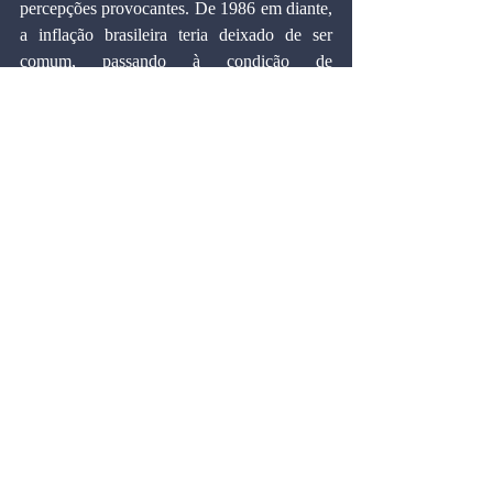
percepções provocantes. De 1986 em diante, 
a inflação brasileira teria deixado de ser 
comum, passando à condição de 
hiperinflação. Esta se instaura a partir do 
momento em que o financia- mento público 
deixa de ser voluntário, acumulando-se três 
cobranças - a da dívida externa, a da dívida 
interna e a da dívida social. Tornam-se, 
então, racionais atitudes aberrantes, como ter 
depósitos no Exterior, recusar prazos longos 
nos títulos do governo e remarcar 
preventivamente os preços. Tanto a inflação 
como a hiperinflação podem ser curadas com 
métodos ortodoxos. Apenas a ortodoxia é 
diferente, centrada no primeiro caso na 
contenção da procura, pela política 
monetária-fiscal e, no segundo, na liberação 
da oferta mediante reformas institucionais. 
Todo mundo fala na fragilização financeira 