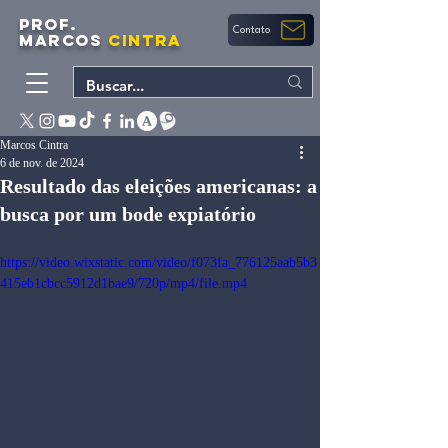
PROF.
Contato
MARCOS
CINTRA
Marcos Cintra
6 de nov. de 2024
Resultado das eleições americanas: a
busca por um bode expiatório
https://video.wixstatic.com/video/f073fa_776125aab5b3
415eb1cbcc5912d1bae9/720p/mp4/file.mp4