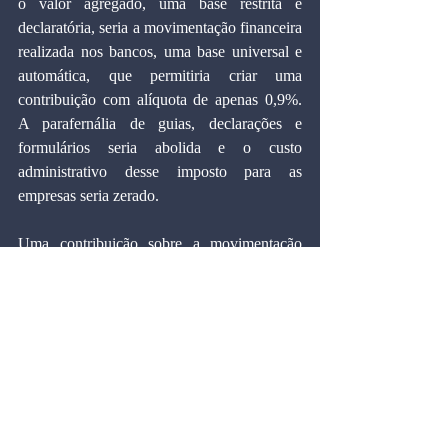
o valor agregado, uma base restrita e 
declaratória, seria a movimentação financeira 
realizada nos bancos, uma base universal e 
automática, que permitiria criar uma 
contribuição com alíquota de apenas 0,9%. 
A parafernália de guias, declarações e 
formulários seria abolida e o custo 
administrativo desse imposto para as 
empresas seria zerado.
Uma contribuição sobre a movimentação 
financeira como substituta do PIS/Cofins 
poderia ser um embrião para uma reforma 
tributária ampla mais à frente. Outros tributos 
complexos e de alto custo como essas duas 
contribuições poderiam ser substituídos 
gradualmente por esse tipo de tributo que se 
caracteriza por ser simples, barato e imune à 
evasão.