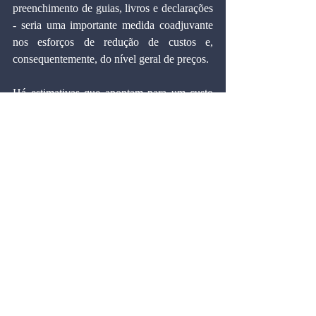
preenchimento de guias, livros e declarações 
- seria uma importante medida coadjuvante 
nos esforços de redução de custos e, 
consequentemente, do nível geral de preços.
Há estimativas que apontam para um custo 
global de arrecadação tributária que pode 
chegar a 30% dos valores efetivamente 
recolhidos. Incluem-se neste valor não 
apenas os custos do sistema tributário e 
previdenciário da União, dos 27 Estados e 
dos mais de 5.000 municípios brasileiros. A 
estes devem ser somados os custos a serem 
imputados ao sistema previdenciário 
tributário oriundos dos gastos dos poderes 
legislativo e judiciário relacionados com a 
arrecadação, controle e fiscalização de 
tributos nos três níveis de governo. E ainda 
os custos das obrigações acessórias 