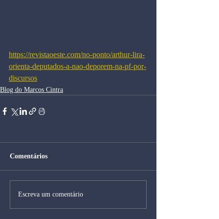
https://revistaoeste.com/no-ponto/arthur-lira-
orienta-deputados-a-nao-deporem-na-pf-por-
discursos
Blog do Marcos Cintra
Comentários
Escreva um comentário