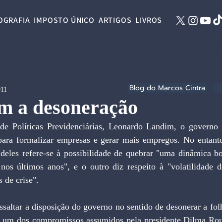
OGRAFIA
IMPOSTO ÚNICO
ARTIGOS
LIVROS
Blog do Marcos Cintra
011
m a desoneração
de Políticas Previdenciárias, Leonardo Landim, o governo 
ara formalizar empresas e gerar mais empregos. No entant
deles refere-se à possibilidade de quebrar "uma dinâmica bo
 nos últimos anos", e o outro diz respeito à "volatilidade d
 de crise".
ssaltar a disposição do governo no sentido de desonerar a fo
i um dos compromissos assumidos pela presidente Dilma Rous