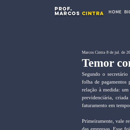
PROF.
HOME
BI
MARCOS
CINTRA
Marcos Cintra
8 de jul. de 2
Temor co
Segundo o secretário 
folha de pagamentos p
relação à medida: um 
previdenciária, criada
faturamento em tempos
Primeiramente, vale re
das empresas. Esse fo