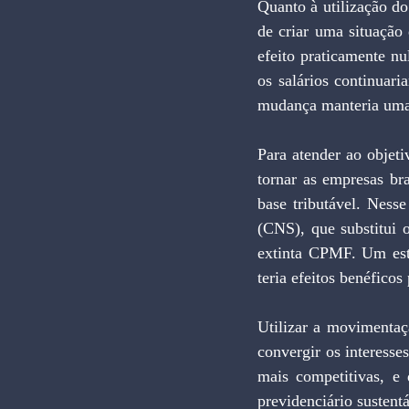
Quanto à utilização do
de criar uma situação
efeito praticamente n
os salários continuar
mudança manteria uma 
Para atender ao objet
tornar as empresas br
base tributável. Ness
(CNS), que substitui 
extinta CPMF. Um est
teria efeitos benéfico
Utilizar a movimentaç
convergir os interesse
mais competitivas, e
previdenciário sustentá