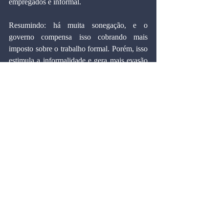
empregados é informal.
Resumindo: há muita sonegação, e o 
governo compensa isso cobrando mais 
imposto sobre o trabalho formal. Porém, isso 
estimula a informalidade e gera mais evasão 
de tributos mais à frente. É um círculo 
vicioso que precisa ser rompido com a 
substituição dos impostos sobre os salários, o 
que reduziria o custo de contratação de 
empregados, por um tributo automático 
cobrado sobre as transações bancárias, que 
minimizaria a sonegação.
Marcos Cintra é doutor em Economia pela 
Universidade de Harvard (EUA), professor 
titular e vice-presidente da Fundação Getulio 
Vargas.