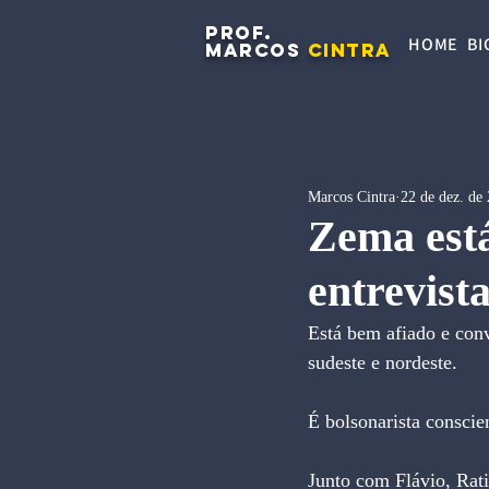
PROF.
HOME
BI
MARCOS
CINTRA
Marcos Cintra
22 de dez. de
Zema est
entrevist
Está bem afiado e conv
sudeste e nordeste. 
É bolsonarista conscien
Junto com Flávio, Rat